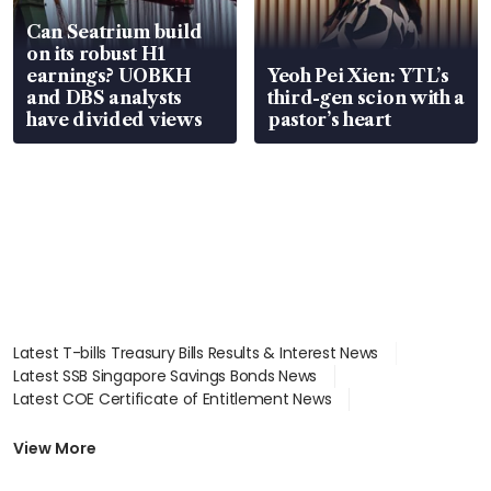
Can Seatrium build
on its robust H1
earnings? UOBKH
Yeoh Pei Xien: YTL’s
and DBS analysts
third-gen scion with a
have divided views
pastor’s heart
Latest T-bills Treasury Bills Results & Interest News
Latest SSB Singapore Savings Bonds News
Latest COE Certificate of Entitlement News
Latest Johor-Singapore SEZ News
Latest BTO Build To Order & Sales of Balance News
View More
Latest STI Straits Times Index News