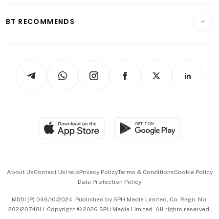
E-paper
Motoring
Insurance
Consumer & Healthcare
ESG
BT RECOMMENDS
Videos
Style & Society
Capital Markets & Currencies
Working Life
thrive
Newsletters
Watches & Jewellery
Tech in Asia
Podcasts
Arts & Design
Asean Business
Personal Subscription
BT Luxe
Global Enterprise
Group Subscription
Travel & Wellness
SGSME
Paid Press Release
Hospitality Partners
Advertise with Us
Events & Awards
About Us
Contact Us
Help
Privacy Policy
Terms & Conditions
Cookie Policy
Data Protection Policy
中文版 (beta)
MDDI (P) 046/10/2024. Published by SPH Media Limited, Co. Regn. No.
202120748H. Copyright © 2026 SPH Media Limited. All rights reserved.