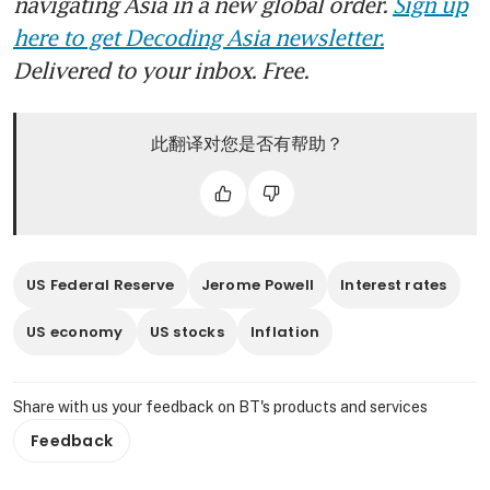
navigating Asia in a new global order.
Sign up
here to get Decoding Asia newsletter.
Delivered to your inbox. Free.
此翻译对您是否有帮助？
US Federal Reserve
Jerome Powell
Interest rates
US economy
US stocks
Inflation
Share with us your feedback on BT's products and services
Feedback