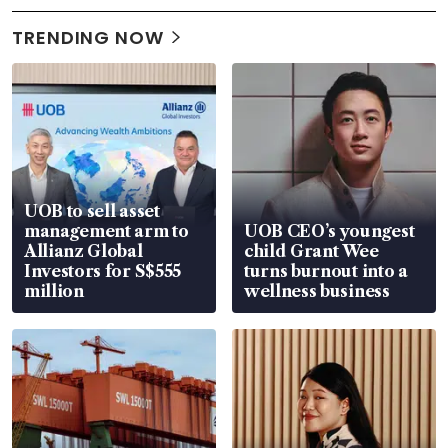
TRENDING NOW
UOB to sell asset
management arm to
UOB CEO’s youngest
Allianz Global
child Grant Wee
Investors for S$555
turns burnout into a
million
wellness business