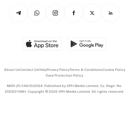
Tech in Asia
Podcasts
Arts & Design
Asean Business
Personal Subscription
BT Luxe
Global Enterprise
Group Subscription
Travel & Wellness
SGSME
Paid Press Release
Hospitality Partners
Advertise with Us
Events & Awards
About Us
Contact Us
Help
Privacy Policy
Terms & Conditions
Cookie Policy
Data Protection Policy
中文版 (beta)
MDDI (P) 046/10/2024. Published by SPH Media Limited, Co. Regn. No.
202120748H. Copyright © 2026 SPH Media Limited. All rights reserved.