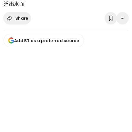
浮出水面
Share
Add BT as a preferred source