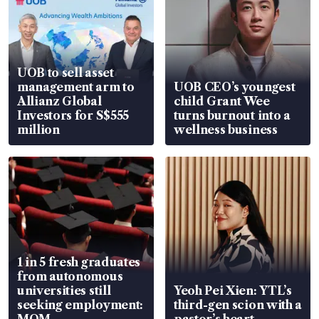
UOB to sell asset
management arm to
UOB CEO’s youngest
Allianz Global
child Grant Wee
Investors for S$555
turns burnout into a
million
wellness business
1 in 5 fresh graduates
from autonomous
universities still
Yeoh Pei Xien: YTL’s
seeking employment:
third-gen scion with a
MOM
pastor’s heart