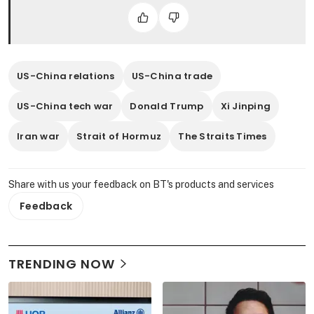
US-China relations
US-China trade
US-China tech war
Donald Trump
Xi Jinping
Iran war
Strait of Hormuz
The Straits Times
Share with us your feedback on BT's products and services
Feedback
TRENDING NOW