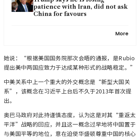
patience with Iran, did not ask
China for favours
Trump leaves Beijing with few
More
wins but warm words for Xi
Trump and Xi are seeking to
她说：“根据美国国务院那次会晤的通报，是Rubio
escape Thucydides’ Trap, says
Harvard’s Graham Allison
提出美中两国应致力于达成某种形式的战略稳定。”
中美关系中上一个重大的外交概念是“新型大国关
系”，该概念在习近平上台后不久于2013年首次提
出。
奥巴马政府对此持谨慎态度，认为这是对其“重返太
平洋”战略的回应，并且这一概念过早地将中国置于
与美国平等的地位，意在迫使华盛顿尊重中国的核心