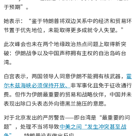
于预期”。
她表示：“鉴于特朗普将双边关系中的经济和贸易环
节置于优先地位，未能取得更多成就令人失望。”
此次峰会也未在两个地缘政治热点问题上取得新突
破：伊朗战争以及中国声称拥有主权的自治岛屿台
湾。
白宫表示，两国领导人同意伊朗不能拥有核武器，
霍
尔木兹海峡必须保持开放、
非军事化且免于征收通行
费。但作为伊朗最重要的贸易和战略伙伴，中国并未
表现出除口头表态外向德黑兰施压的意愿。
对于北京发出的严厉警告——即台湾是“最重要的问
题”，处理不当将导致
中美之间“发生冲突甚至战
争”
——特朗普没有做出反应。