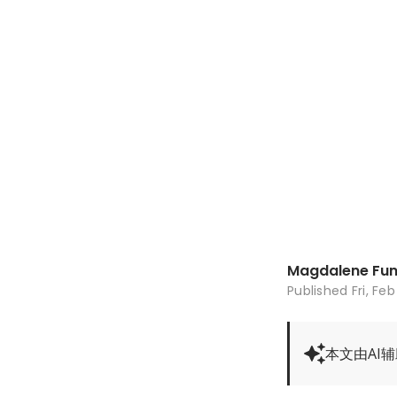
Magdalene Fu
Published
Fri, Fe
本文由AI