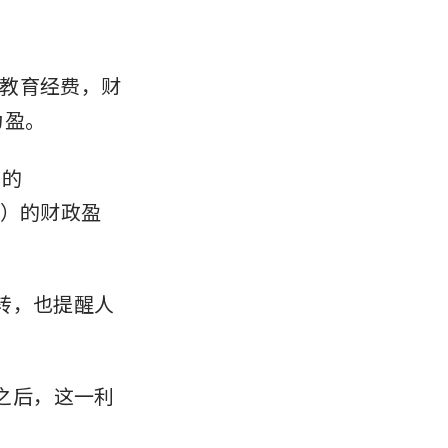
教育经费，财
为盈。
的 
新元）的财政盈
逆转，也提醒人
）之后，这一利