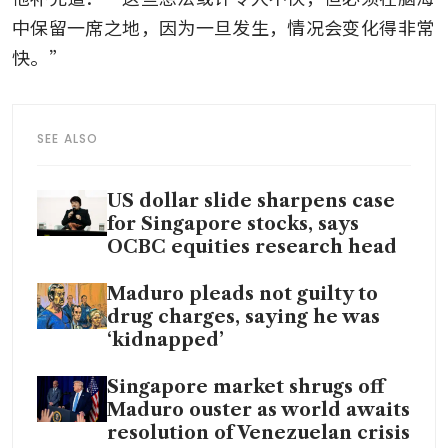
中保留一席之地，因为一旦发生，情况会变化得非常
快。”
SEE ALSO
US dollar slide sharpens case
for Singapore stocks, says
OCBC equities research head
Maduro pleads not guilty to
drug charges, saying he was
‘kidnapped’
Singapore market shrugs off
Maduro ouster as world awaits
resolution of Venezuelan crisis