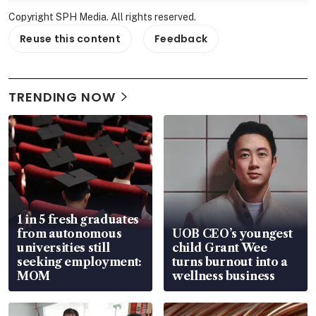
Copyright SPH Media. All rights reserved.
Reuse this content
Feedback
TRENDING NOW
1 in 5 fresh graduates
from autonomous
UOB CEO’s youngest
universities still
child Grant Wee
seeking employment:
turns burnout into a
MOM
wellness business