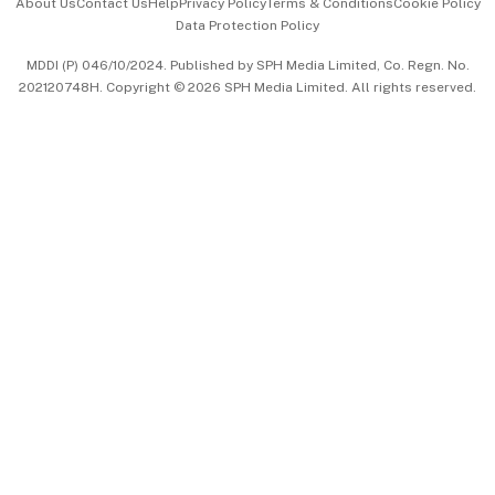
About Us
Contact Us
Help
Privacy Policy
Terms & Conditions
Cookie Policy
Data Protection Policy
中文版 (beta)
MDDI (P) 046/10/2024. Published by SPH Media Limited, Co. Regn. No.
202120748H. Copyright © 2026 SPH Media Limited. All rights reserved.