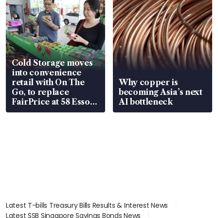
Cold Storage moves
into convenience
retail with On The
Why copper is
Go, to replace
becoming Asia’s next
FairPrice at 58 Esso
AI bottleneck
stations
Latest T-bills Treasury Bills Results & Interest News
Latest SSB Singapore Savings Bonds News