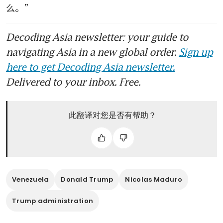
么。”
Decoding Asia newsletter: your guide to
navigating Asia in a new global order.
Sign up
here to get Decoding Asia newsletter.
Delivered to your inbox. Free.
此翻译对您是否有帮助？
Venezuela
Donald Trump
Nicolas Maduro
Trump administration