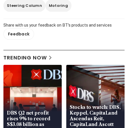
Steering Column
Motoring
Share with us your feedback on BT's products and services
Feedback
TRENDING NOW
Stocks to watch: DBS,
DBS Q2 net profit
Keppel, CapitaLand
rises 9% to record
Ascendas Reit,
S$3.08 billion as
CapitaLand Ascott