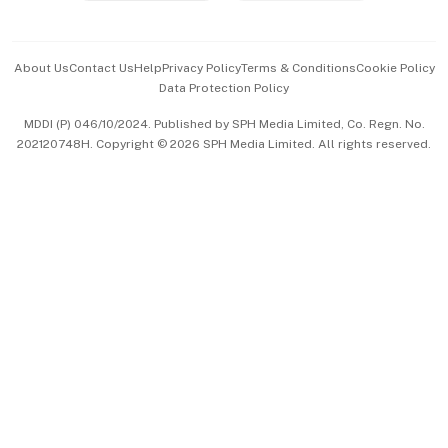
Advertise with Us
Events & Awards
About Us
Contact Us
Help
Privacy Policy
Terms & Conditions
Cookie Policy
Data Protection Policy
中文版 (beta)
MDDI (P) 046/10/2024. Published by SPH Media Limited, Co. Regn. No.
202120748H. Copyright © 2026 SPH Media Limited. All rights reserved.