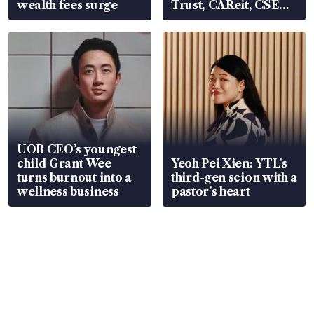
wealth fees surge
Trust, CAReit, CSE
Global, Coliwoo
UOB CEO’s youngest
child Grant Wee
Yeoh Pei Xien: YTL’s
turns burnout into a
third-gen scion with a
wellness business
pastor’s heart