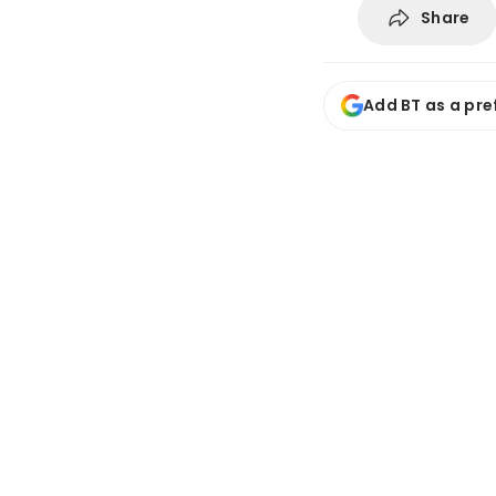
Share
Add BT as a pre