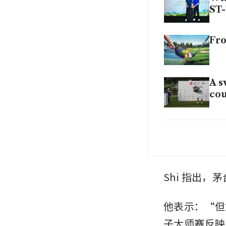
ST-
Fro
A s
cou
Why
Shi 指出
他表示：“但
子大师赛反映