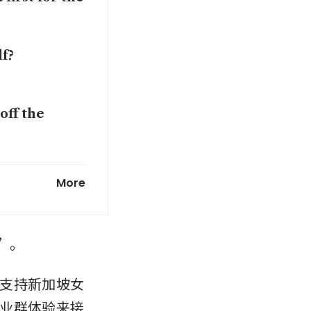
lf?
off the
ver
More
”。
支持新加坡女
业群体验来接