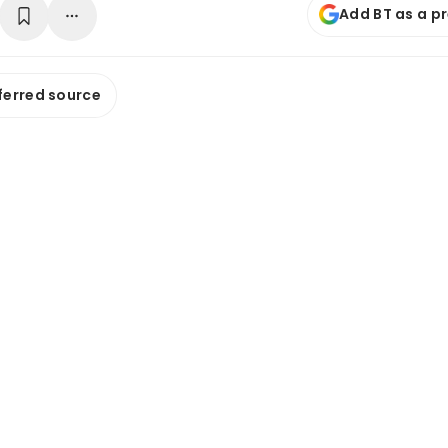
Add BT as a p
ferred source