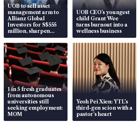
UOB to sell asset
management arm to
UOB CEO’s youngest
Allianz Global
child Grant Wee
Investors for S$555
turns burnout into a
million, sharpen
wellness business
wealth advisory
focus
1 in 5 fresh graduates
from autonomous
universities still
Yeoh Pei Xien: YTL’s
seeking employment:
third-gen scion with a
MOM
pastor’s heart