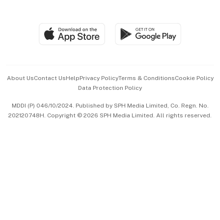
Global Enterprise
Group Subscription
Travel & Wellness
SGSME
Paid Press Release
Hospitality Partners
Advertise with Us
Events & Awards
About Us
Contact Us
Help
Privacy Policy
Terms & Conditions
Cookie Policy
Data Protection Policy
中文版 (beta)
MDDI (P) 046/10/2024. Published by SPH Media Limited, Co. Regn. No.
202120748H. Copyright © 2026 SPH Media Limited. All rights reserved.