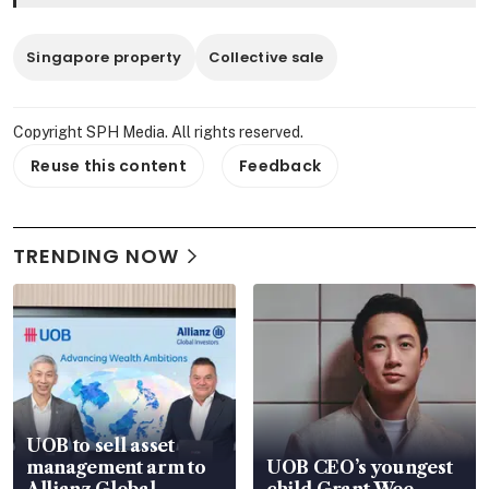
Singapore property
Collective sale
Copyright SPH Media. All rights reserved.
Reuse this content
Feedback
TRENDING NOW
UOB to sell asset
management arm to
UOB CEO’s youngest