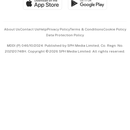
Paid Press Release
Hospitality Partners
Advertise with Us
Events & Awards
About Us
Contact Us
Help
Privacy Policy
Terms & Conditions
Cookie Policy
Data Protection Policy
中文版 (beta)
MDDI (P) 046/10/2024. Published by SPH Media Limited, Co. Regn. No.
202120748H. Copyright © 2026 SPH Media Limited. All rights reserved.