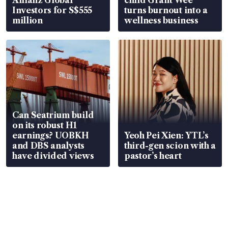
Allianz Global
child Grant Wee
Investors for S$555
turns burnout into a
million
wellness business
Can Seatrium build
on its robust H1
earnings? UOBKH
Yeoh Pei Xien: YTL’s
and DBS analysts
third-gen scion with a
have divided views
pastor’s heart