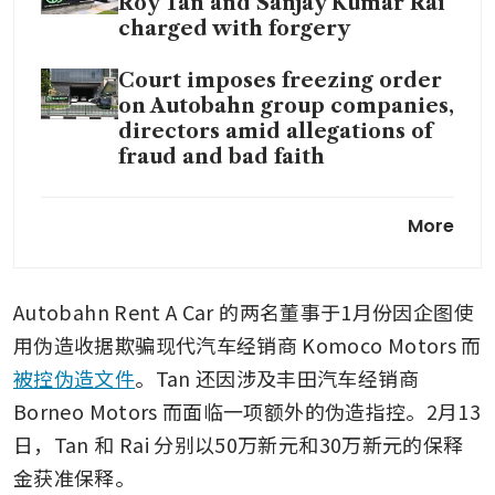
Roy Tan and Sanjay Kumar Rai
charged with forgery
Court imposes freezing order
on Autobahn group companies,
directors amid allegations of
fraud and bad faith
Autobahn Rent A Car suspends
More
its business; gives up fight for
protection from creditors
Autobahn Rent A Car 的两名董事于1月份因企图使
Autobahn Rent A Car group
appeals dismissed
用伪造收据欺骗现代汽车经销商 Komoco Motors 而
moratorium, reveals potential
被控伪造文件
。Tan 还因涉及丰田汽车经销商 
SGX listco investor
Borneo Motors 而面临一项额外的伪造指控。2月13
DBS, OCBC, UOB among those
日，Tan 和 Rai 分别以50万新元和30万新元的保释
owed S$304 million by
金获准保释。
Autobahn, Shariot group;