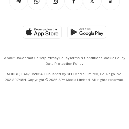
Asean Business
Personal Subscription
BT Luxe
Global Enterprise
Group Subscription
Travel & Wellness
SGSME
Paid Press Release
Hospitality Partners
Advertise with Us
Events & Awards
About Us
Contact Us
Help
Privacy Policy
Terms & Conditions
Cookie Policy
Data Protection Policy
中文版 (beta)
MDDI (P) 046/10/2024. Published by SPH Media Limited, Co. Regn. No.
202120748H. Copyright © 2026 SPH Media Limited. All rights reserved.