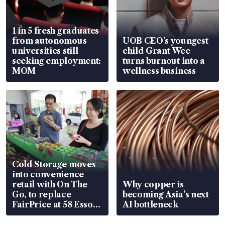
1 in 5 fresh graduates
from autonomous
UOB CEO’s youngest
universities still
child Grant Wee
seeking employment:
turns burnout into a
MOM
wellness business
Cold Storage moves
into convenience
retail with On The
Why copper is
Go, to replace
becoming Asia’s next
FairPrice at 58 Esso
AI bottleneck
stations