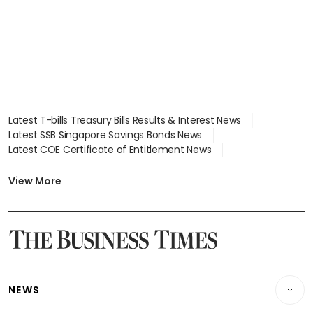
Latest T-bills Treasury Bills Results & Interest News
Latest SSB Singapore Savings Bonds News
Latest COE Certificate of Entitlement News
Latest Johor-Singapore SEZ News
Latest BTO Build To Order & Sales of Balance News
View More
Latest STI Straits Times Index News
Latest SGX Dividends, Share Price News
Latest Bonds Market News
Latest Singapore Stocks To Buy News
Latest Singapore Economy News
NEWS