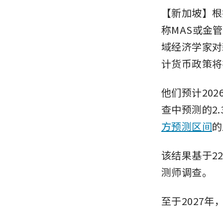
【新加坡】根据新
称MAS或金
域经济学家对
计货币政策将
他们预计202
查中预测的2
方预测区间
的
该结果基于2
测师调查。
至于2027年