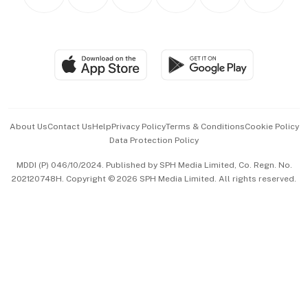
Asean Business
Personal Subscription
BT Luxe
Global Enterprise
Group Subscription
Travel & Wellness
SGSME
Paid Press Release
Hospitality Partners
Advertise with Us
Events & Awards
About Us
Contact Us
Help
Privacy Policy
Terms & Conditions
Cookie Policy
Data Protection Policy
中文版 (beta)
MDDI (P) 046/10/2024. Published by SPH Media Limited, Co. Regn. No.
202120748H. Copyright © 2026 SPH Media Limited. All rights reserved.