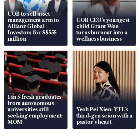
UOB to sell asset
management arm to
UOB CEO’s youngest
Allianz Global
child Grant Wee
Investors for S$555
turns burnout into a
million
wellness business
1 in 5 fresh graduates
from autonomous
universities still
Yeoh Pei Xien: YTL’s
seeking employment:
third-gen scion with a
MOM
pastor’s heart