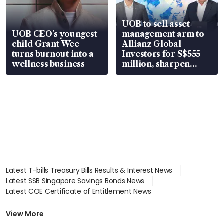
UOB to sell asset
UOB CEO’s youngest
management arm to
child Grant Wee
Allianz Global
turns burnout into a
Investors for S$555
wellness business
million, sharpen
wealth advisory
focus
Latest T-bills Treasury Bills Results & Interest News
Latest SSB Singapore Savings Bonds News
Latest COE Certificate of Entitlement News
Latest Johor-Singapore SEZ News
Latest BTO Build To Order & Sales of Balance News
View More