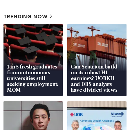
TRENDING NOW
1 in 5 fresh graduates
Can Seatrium build
from autonomous
on its robust H1
universities still
earnings? UOBKH
seeking employment:
and DBS analysts
MOM
have divided views