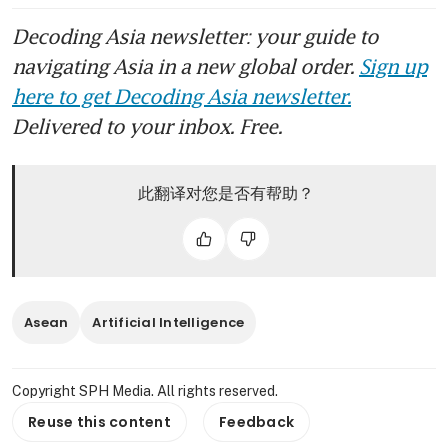
Decoding Asia newsletter: your guide to
navigating Asia in a new global order.
Sign up
here to get Decoding Asia newsletter.
Delivered to your inbox. Free.
此翻译对您是否有帮助？
Asean
Artificial Intelligence
Copyright SPH Media. All rights reserved.
Reuse this content
Feedback