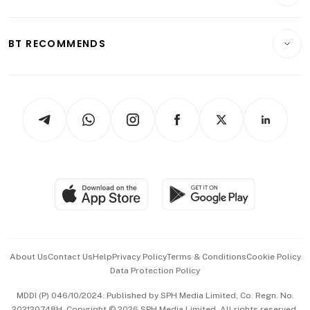
Crypto & Alternative Assets
Transport & Logistics
Opinion & Features
E-paper
Motoring
Insurance
Consumer & Healthcare
ESG
BT RECOMMENDS
Videos
Style & Society
Capital Markets & Currencies
Working Life
thrive
Newsletters
Watches & Jewellery
Tech in Asia
Podcasts
Arts & Design
Asean Business
Personal Subscription
BT Luxe
Global Enterprise
Group Subscription
Travel & Wellness
SGSME
Paid Press Release
Hospitality Partners
Advertise with Us
Events & Awards
About Us
Contact Us
Help
Privacy Policy
Terms & Conditions
Cookie Policy
Data Protection Policy
中文版 (beta)
MDDI (P) 046/10/2024. Published by SPH Media Limited, Co. Regn. No.
202120748H. Copyright © 2026 SPH Media Limited. All rights reserved.