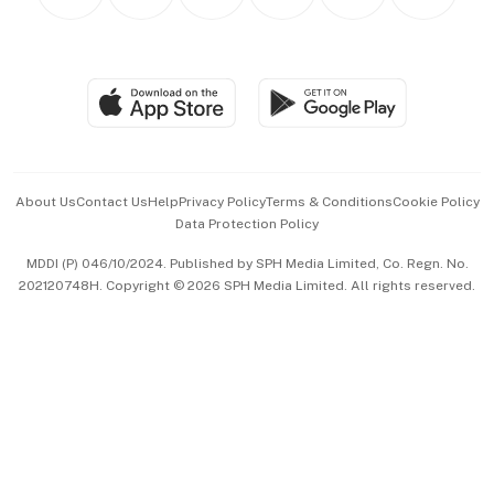
Personal Subscription
BT Luxe
Global Enterprise
Group Subscription
Travel & Wellness
SGSME
Paid Press Release
Hospitality Partners
Advertise with Us
Events & Awards
About Us
Contact Us
Help
Privacy Policy
Terms & Conditions
Cookie Policy
Data Protection Policy
中文版 (beta)
MDDI (P) 046/10/2024. Published by SPH Media Limited, Co. Regn. No.
202120748H. Copyright © 2026 SPH Media Limited. All rights reserved.