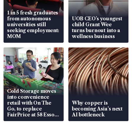
1 in 5 fresh graduates
from autonomous
UOB CEO’s youngest
universities still
child Grant Wee
seeking employment:
turns burnout into a
MOM
wellness business
Cold Storage moves
into convenience
retail with On The
Why copper is
Go, to replace
becoming Asia’s next
FairPrice at 58 Esso
AI bottleneck
stations