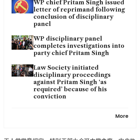
WP chief Pritam Singh issued
letter of reprimand following
conclusion of disciplinary
panel
WP disciplinary panel
completes investigations into
party chief Pritam Singh
Law Society initiated
disciplinary proceedings
against Pritam Singh ‘as
required’ because of his
conviction
Pritam Singh faces
More
disciplinary proceedings
brought by Law Society