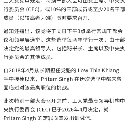
工人党党章规定，特别干部大会可由党主席、中央执
WP chief Pritam Singh calls
for public ‘report cards’ on
行委员会 (CEC)，或10%的干部成员或至少20名干部
major spending, questions
成员（以较高者为准）随时要求召开。
ministerial bonus metrics
通知还指出，该党将于同日下午3点举行常规干部会
议和领导层选举。这些选举每两年举行一次，由干部
决定党的最高领导人，包括秘书长、主席以及中央执
行委员会的其他成员。
自2018年4月从长期担任党魁的 Low Thia Khiang 
手中接棒以来，Pritam Singh 在历次选举中都未曾
面临过对该最高职位的挑战。
此次特别干部大会召开之前，工人党最高领导机构中
央执行委员会 (CEC) 已于2026年4月决定，就 
Pritam Singh 的定罪向其发出训诫信。