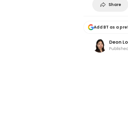
Share
Add BT as a pre
Deon L
Publishe