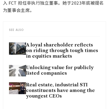
入 FCT 担任非执行独立董事。她于2023年底被提名
为董事会主席。
SEE ALSO
A loyal shareholder reflects
on riding through tough times
in equities markets
Unlocking value for publicly
listed companies
Real estate, industrial STI
constituents have among the
youngest CEOs