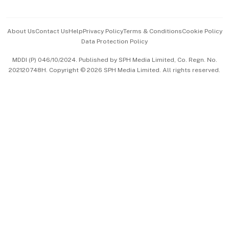
Advertise with Us
Events & Awards
About Us
Contact Us
Help
Privacy Policy
Terms & Conditions
Cookie Policy
Data Protection Policy
中文版 (beta)
MDDI (P) 046/10/2024. Published by SPH Media Limited, Co. Regn. No.
202120748H. Copyright © 2026 SPH Media Limited. All rights reserved.