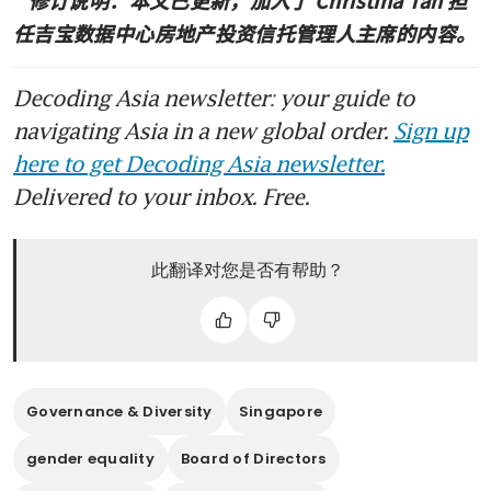
任吉宝数据中心房地产投资信托管理人主席的内容。
Decoding Asia newsletter: your guide to
navigating Asia in a new global order.
Sign up
here to get Decoding Asia newsletter.
Delivered to your inbox. Free.
此翻译对您是否有帮助？
Governance & Diversity
Singapore
gender equality
Board of Directors