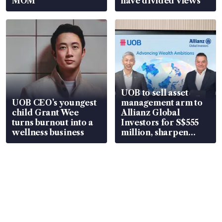
MOM
have divided views
UOB to sell asset
UOB CEO’s youngest
management arm to
child Grant Wee
Allianz Global
turns burnout into a
Investors for S$555
wellness business
million, sharpen
wealth advisory
focus