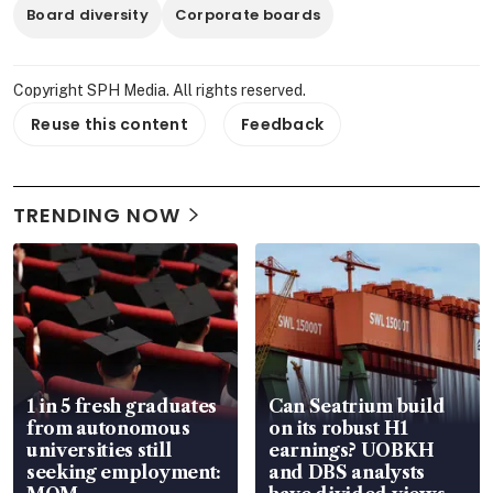
Board diversity
Corporate boards
Copyright SPH Media. All rights reserved.
Reuse this content
Feedback
TRENDING NOW
1 in 5 fresh graduates
Can Seatrium build
from autonomous
on its robust H1
universities still
earnings? UOBKH
seeking employment:
and DBS analysts