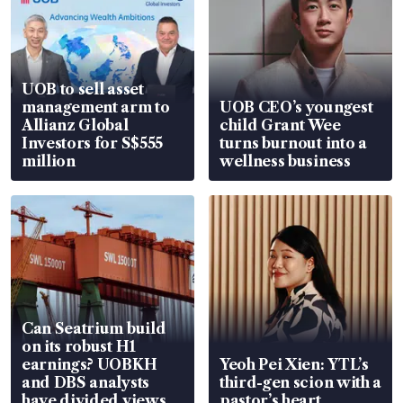
UOB to sell asset
management arm to
UOB CEO’s youngest
Allianz Global
child Grant Wee
Investors for S$555
turns burnout into a
million
wellness business
Can Seatrium build
on its robust H1
earnings? UOBKH
Yeoh Pei Xien: YTL’s
and DBS analysts
third-gen scion with a
have divided views
pastor’s heart