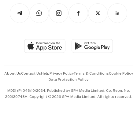
Tech in Asia
Podcasts
Arts & Design
Asean Business
Personal Subscription
BT Luxe
Global Enterprise
Group Subscription
Travel & Wellness
SGSME
Paid Press Release
Hospitality Partners
Advertise with Us
Events & Awards
About Us
Contact Us
Help
Privacy Policy
Terms & Conditions
Cookie Policy
Data Protection Policy
中文版 (beta)
MDDI (P) 046/10/2024. Published by SPH Media Limited, Co. Regn. No.
202120748H. Copyright © 2026 SPH Media Limited. All rights reserved.