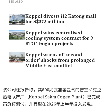
SEE ALSO
Keppel divests i12 Katong mall
for S$372 million
Keppel wins centralised
cooling system contract for 9
BTO Tengah projects
Keppel warns of ‘second-
order’ shocks from prolonged
Middle East conflict
该公司还报告称，其600兆瓦兼容氢气的吉宝萨克拉
热电联产厂（Keppel Sakra Cogen Plant）已完成
高负荷调试，并有望在2026年上半年投入发电。