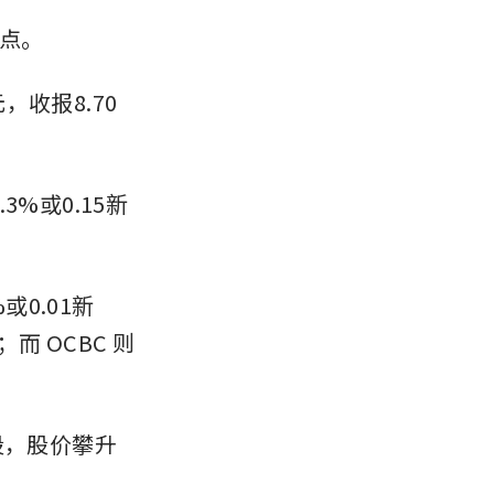
6点。
，收报8.70
3%或0.15新
或0.01新
元；而
OCBC
则
股，股价攀升