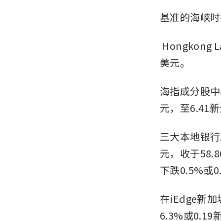
基准的海峡时报
Hongkong L
美元。
海指成分股中
元，至6.41
三大本地银行
元，收于58.
下跌0.5%或0
在iEdge新
6.3%或0.1