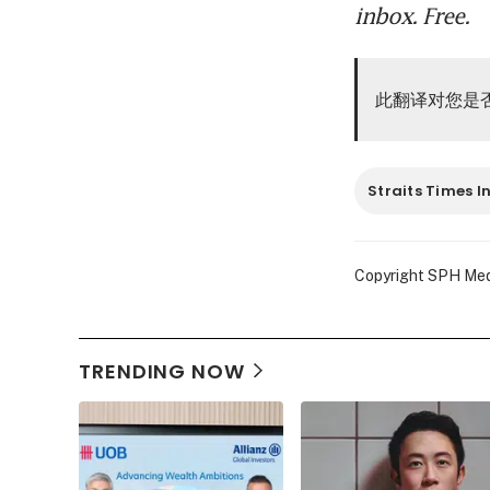
inbox. Free.
此翻译对您是
Straits Times I
Copyright SPH Media
TRENDING NOW