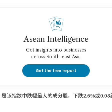
Asean Intelligence
Get insights into businesses
across South-east Asia
Get the free report
g
是该指数中跌幅最大的成分股，下跌2.6%或0.0