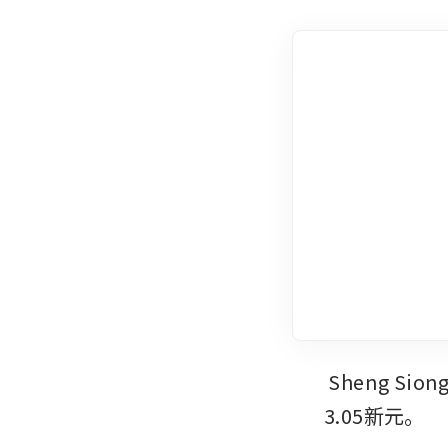
Sheng Sion
3.05新元。