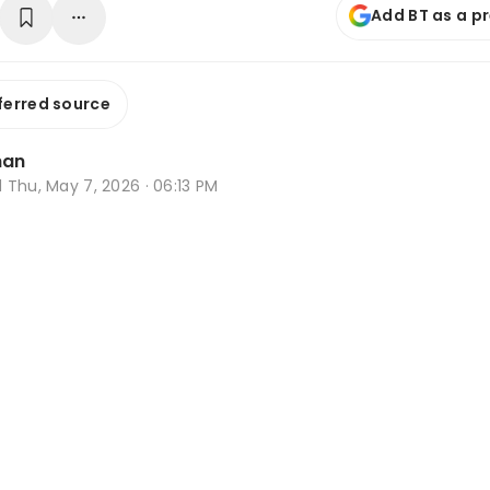
Add BT as a p
ferred source
han
d
Thu, May 7, 2026 · 06:13 PM