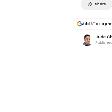
Share
Add BT as a pre
Jude C
Publishe