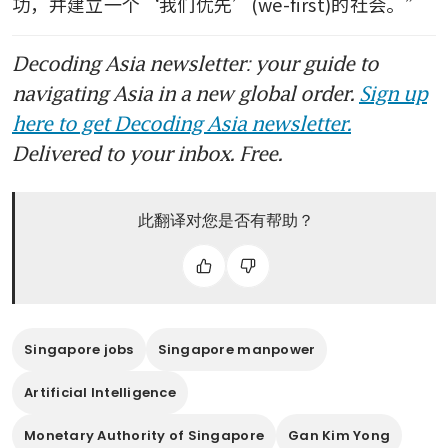
功，并建立一个‘我们优先’(we-first)的社会。”
Decoding Asia newsletter: your guide to
navigating Asia in a new global order.
Sign up
here to get Decoding Asia newsletter.
Delivered to your inbox. Free.
此翻译对您是否有帮助？
Singapore jobs
Singapore manpower
Artificial Intelligence
Monetary Authority of Singapore
Gan Kim Yong