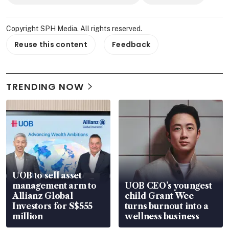
Copyright SPH Media. All rights reserved.
Reuse this content
Feedback
TRENDING NOW
UOB to sell asset
management arm to
UOB CEO’s youngest
Allianz Global
child Grant Wee
Investors for S$555
turns burnout into a
million
wellness business