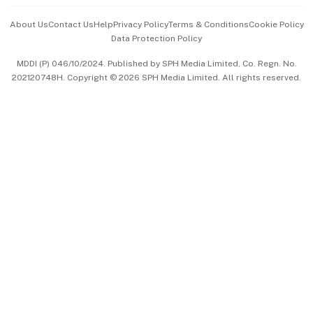
Events & Awards
About Us
Contact Us
Help
Privacy Policy
Terms & Conditions
Cookie Policy
Data Protection Policy
中文版 (beta)
MDDI (P) 046/10/2024. Published by SPH Media Limited, Co. Regn. No.
202120748H. Copyright © 2026 SPH Media Limited. All rights reserved.