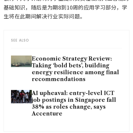
基础知识，随后是为期8到10周的应用学习部分，学
生将在此期间解决行业实际问题。
SEE ALSO
Economic Strategy Review:
Taking ‘bold bets’, building
energy resilience among final
recommendations
AI upheaval: entry-level ICT
job postings in Singapore fall
38% as roles change, says
Accenture