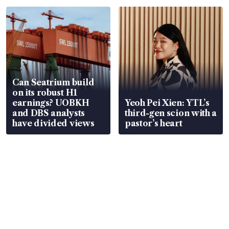
Can Seatrium build
on its robust H1
earnings? UOBKH
Yeoh Pei Xien: YTL’s
and DBS analysts
third-gen scion with a
have divided views
pastor’s heart