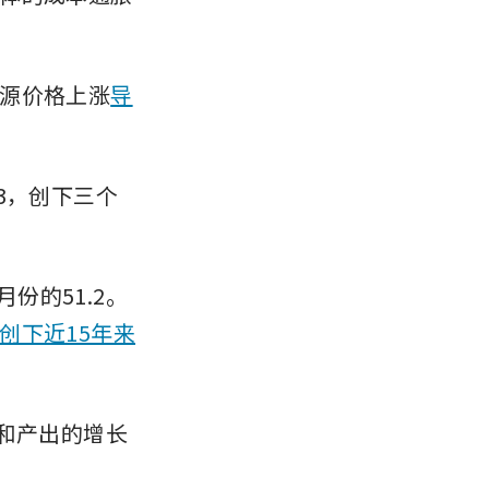
源价格上涨
导
.3，创下三个
份的51.2。
创下近15年来
和产出的增长