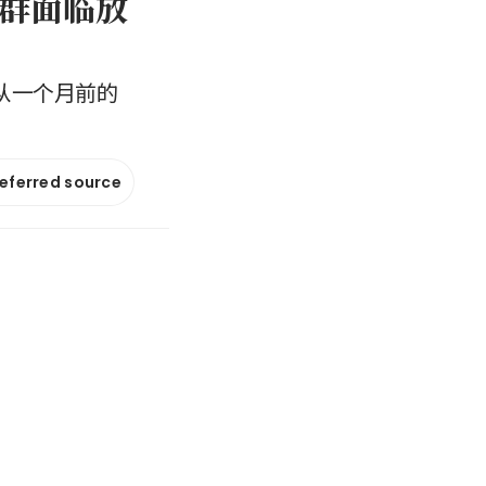
群面临放
从一个月前的
referred source