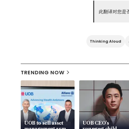
此翻译对您是
Thinking Aloud
TRENDING NOW
UOB to sell asset
UOB CEO’s
management arm
youngest child