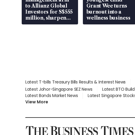
to Allianz Global
Grant Wee turns
Investors for S$555
burnout into a
million, sharpen
wellness business
wealth advisory
focus
Latest T-bills Treasury Bills Results & Interest News
Latest Johor-Singapore SEZ News
Latest BTO Buil
Latest Bonds Market News
Latest Singapore Stock
View More