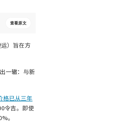
查看原文
捷运）旨在方
出一辙：与新
价格已从三年
500令吉。即使
0%。