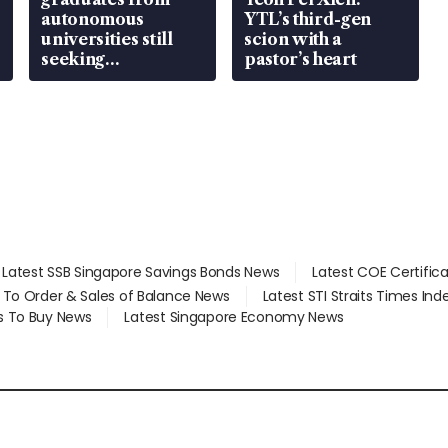
autonomous
YTL’s third-gen
universities still
scion with a
seeking
pastor’s heart
employment: MOM
Latest SSB Singapore Savings Bonds News
Latest COE Certific
d To Order & Sales of Balance News
Latest STI Straits Times In
s To Buy News
Latest Singapore Economy News