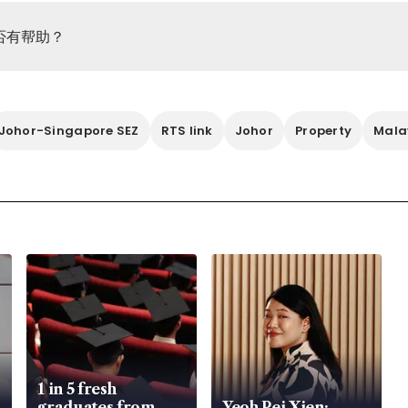
否有帮助？
Johor-Singapore SEZ
RTS link
Johor
Property
Mala
1 in 5 fresh
graduates from
Yeoh Pei Xien: