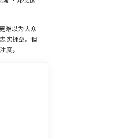
姆斯·邦德这
更难以为大众
忠实拥趸。但
注度。