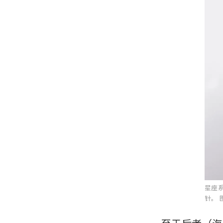
星座
针。