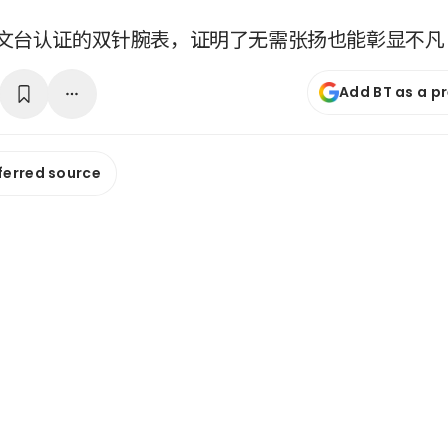
文台认证的双针腕表，证明了无需张扬也能彰显不凡
Add BT as a p
ferred source