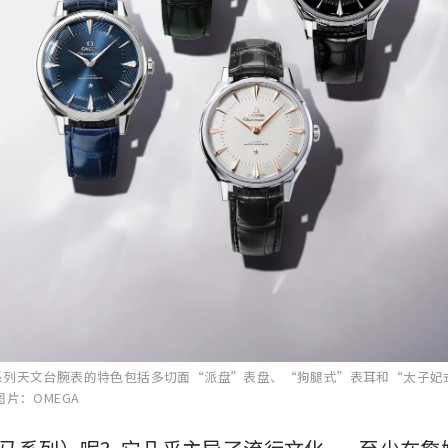
系列天文台腕表的特色包括多切面“派盘”表盘、“狗腿式”表耳和“太子妃
图片：OMEGA