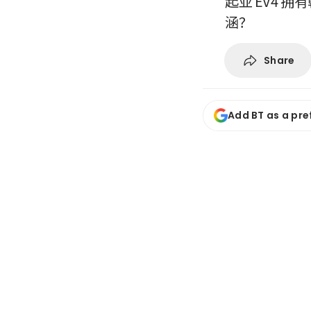
起亚 EV4
涵？
Share
Add BT as a pre