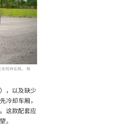
用途车同样实用。
照
），以及缺少 
或预先冷却车厢，
。这款配套应
望。