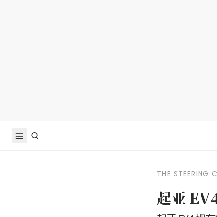
THE STEERING 
起亚 E