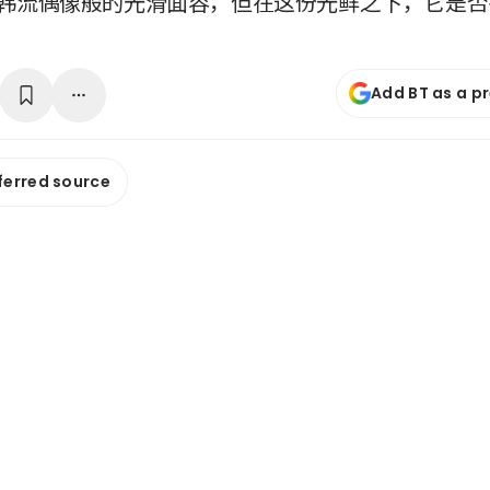
 拥有韩流偶像般的光滑面容，但在这份光鲜之下，它是
Add BT as a p
ferred source