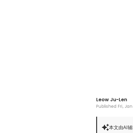
Leow Ju-Len
Published
Fri, Ja
本文由AI