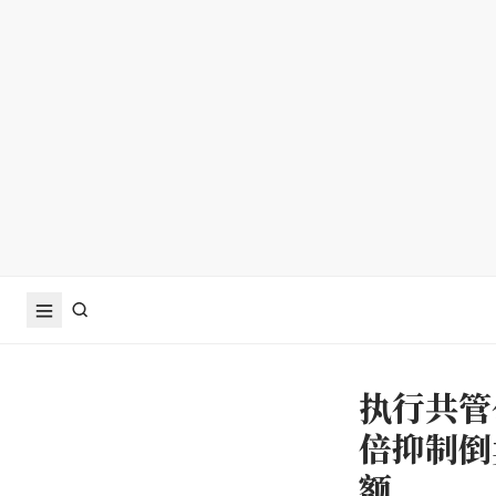
执行共管
倍抑制倒
额