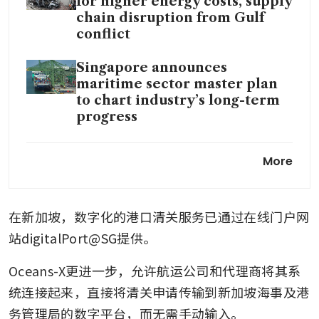
for higher energy costs, supply
chain disruption from Gulf
conflict
Singapore announces
maritime sector master plan
to chart industry’s long-term
progress
UK High Court rejects appeal
More
on US$832.2 million case
against Yangzijiang
Shipbuilding units
在新加坡，数字化的港口清关服务已通过在线门户网
Cornering the market?
站digitalPort@SG提供。
Charter yacht operators fear
price hikes if SUTL acquires
Oceans-X更进一步，允许航运公司和代理商将其系
Marina at Keppel Bay
统连接起来，直接将清关申请传输到新加坡海事及港
务管理局的数字平台，而无需手动输入。