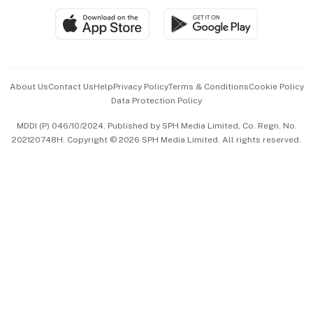
SGSME
Paid Press Release
Hospitality Partners
Advertise with Us
Events & Awards
About Us
Contact Us
Help
Privacy Policy
Terms & Conditions
Cookie Policy
Data Protection Policy
中文版 (beta)
MDDI (P) 046/10/2024. Published by SPH Media Limited, Co. Regn. No.
202120748H. Copyright © 2026 SPH Media Limited. All rights reserved.