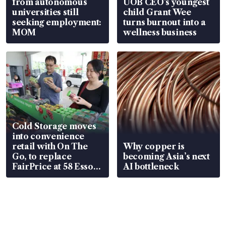
from autonomous
UOB CEO’s youngest
universities still
child Grant Wee
seeking employment:
turns burnout into a
MOM
wellness business
Cold Storage moves
into convenience
retail with On The
Why copper is
Go, to replace
becoming Asia’s next
FairPrice at 58 Esso
AI bottleneck
stations