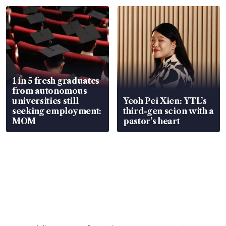
1 in 5 fresh graduates
from autonomous
universities still
Yeoh Pei Xien: YTL’s
seeking employment:
third-gen scion with a
MOM
pastor’s heart