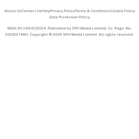
Events & Awards
About Us
Contact Us
Help
Privacy Policy
Terms & Conditions
Cookie Policy
Data Protection Policy
中文版 (beta)
MDDI (P) 046/10/2024. Published by SPH Media Limited, Co. Regn. No.
202120748H. Copyright © 2026 SPH Media Limited. All rights reserved.