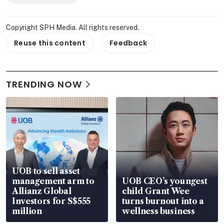
Copyright SPH Media. All rights reserved.
Reuse this content
Feedback
TRENDING NOW
UOB to sell asset
management arm to
UOB CEO’s youngest
Allianz Global
child Grant Wee
Investors for S$555
turns burnout into a
million
wellness business