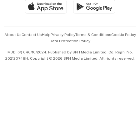
SGSME
Paid Press Release
Hospitality Partners
Advertise with Us
Events & Awards
About Us
Contact Us
Help
Privacy Policy
Terms & Conditions
Cookie Policy
Data Protection Policy
中文版 (beta)
MDDI (P) 046/10/2024. Published by SPH Media Limited, Co. Regn. No.
202120748H. Copyright © 2026 SPH Media Limited. All rights reserved.