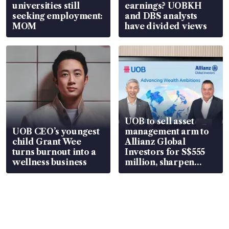
universities still
earnings? UOBKH
seeking employment:
and DBS analysts
MOM
have divided views
UOB to sell asset
UOB CEO’s youngest
management arm to
child Grant Wee
Allianz Global
turns burnout into a
Investors for S$555
wellness business
million, sharpen
wealth advisory
focus