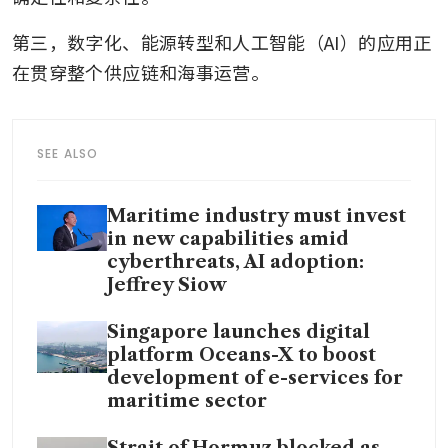
第三，数字化、能源转型和人工智能（AI）的应用正
在贯穿整个供应链和海事运营。
SEE ALSO
Maritime industry must invest
in new capabilities amid
cyberthreats, AI adoption:
Jeffrey Siow
Singapore launches digital
platform Oceans-X to boost
development of e-services for
maritime sector
Strait of Hormuz blocked as