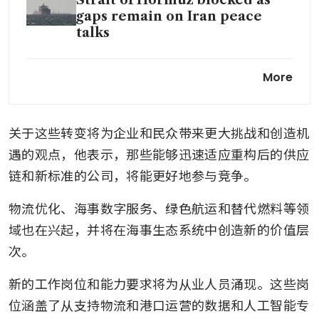
gaps remain on Iran peace
talks
Singapore port sells more
More
marine fuel in March despite
war-induced tight supply
关于这些转变将为企业和民众带来更大挑战和创造机
Can Iran legally impose tolls
in the Strait of Hormuz?
遇的观点，他表示，那些能够迅速适应重构后的供应
链和新标准的公司，将能更好地参与竞争。
物流优化、海事数字服务、绿色航运和替代燃料等领
域也在兴起，并将在海事生态系统中创造新的价值层
次。
新的工作岗位和能力要求将为从业人员涌现。这些岗
位涵盖了从支持物流和港口运营的数据和人工智能专