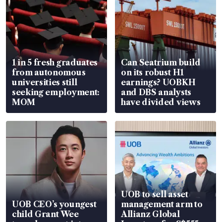
1 in 5 fresh graduates
Can Seatrium build
from autonomous
on its robust H1
universities still
earnings? UOBKH
seeking employment:
and DBS analysts
MOM
have divided views
UOB to sell asset
UOB CEO’s youngest
management arm to
child Grant Wee
Allianz Global