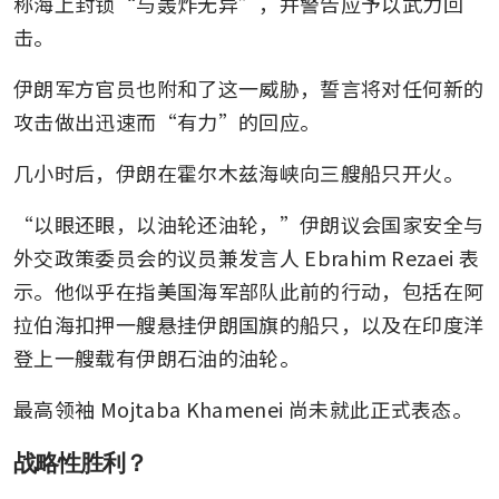
称海上封锁“与轰炸无异”，并警告应予以武力回
击。
伊朗军方官员也附和了这一威胁，誓言将对任何新的
攻击做出迅速而“有力”的回应。
几小时后，伊朗在霍尔木兹海峡向三艘船只开火。
“以眼还眼，以油轮还油轮，”伊朗议会国家安全与
外交政策委员会的议员兼发言人 Ebrahim Rezaei 表
示。他似乎在指美国海军部队此前的行动，包括在阿
拉伯海扣押一艘悬挂伊朗国旗的船只，以及在印度洋
登上一艘载有伊朗石油的油轮。
最高领袖 Mojtaba Khamenei 尚未就此正式表态。
战略性胜利？