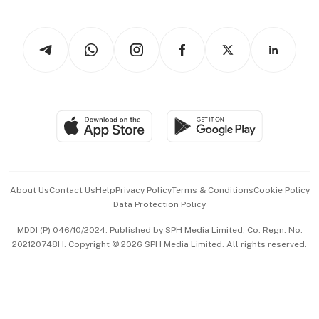
thrive
Newsletters
Watches & Jewellery
Tech in Asia
Podcasts
Arts & Design
Asean Business
Personal Subscription
BT Luxe
Global Enterprise
Group Subscription
Travel & Wellness
SGSME
Paid Press Release
Hospitality Partners
Advertise with Us
Events & Awards
About Us
Contact Us
Help
Privacy Policy
Terms & Conditions
Cookie Policy
Data Protection Policy
中文版 (beta)
MDDI (P) 046/10/2024. Published by SPH Media Limited, Co. Regn. No.
202120748H. Copyright © 2026 SPH Media Limited. All rights reserved.