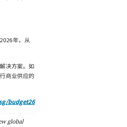
arget to 3
f S$50 to
026年，从
y Grant;
解决方案。如
to rise in
行商业供应的
 special
.sg/budget26
ew global
 for those