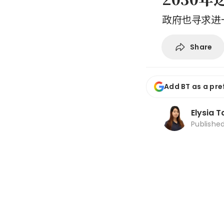
政府也寻求进
Share
Add BT as a pre
Elysia T
Publishe