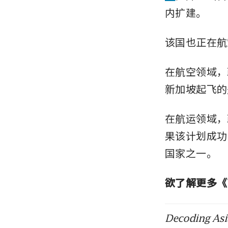
Bud
内扩建。
GW
该国也正在航
Bud
S$8
在航空领域，
新加坡起飞的
Bud
gre
在航运领域，
Bud
果该计划成功
com
国家之一。
Bud
欲了解更多《
pay
Decoding Asia
Bud