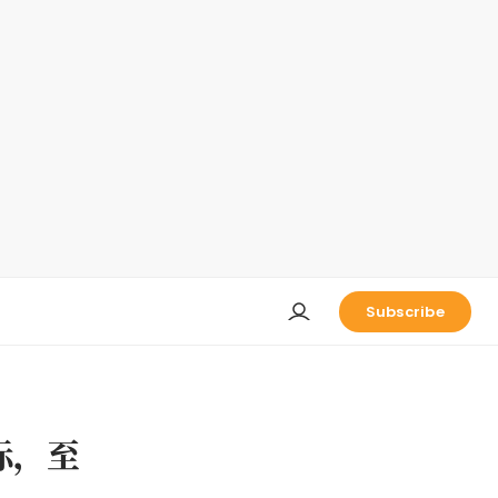
Subscribe
标，至