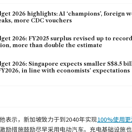
get 2026 highlights: AI ‘champions’, foreign 
eaks, more CDC vouchers
get 2026: FY2025 surplus revised up to record
lion, more than double the estimate
get 2026: Singapore expects smaller S$8.5 bil
FY2026, in line with economists’ expectations
get 2026: Singapore to proceed with BEPS Pi
tax; corporate revenues to rise
get 2026: 45pp lower Parf rebate for cars; to
他表示，新加坡致力于到2040年实现
100%使用
y raised 20%
激励措施鼓励尽早采用电动汽车。充电基础设施也