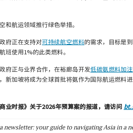
get 2026: Singapore raises solar deployment t
p by 2030
空和航运领域推行绿色举措。
get 2026: Carbon tax could be at ‘lower end’ o
0 range if climate momentum weakens
政府正在支持对
可持续航空燃料
的需求，目标是到2
航班使用1%的此类燃料。
get 2026: Singapore extends Energy Efficienc
en loans under Enterprise Financing Scheme
政府正与业界合作，在裕廊岛开发
低碳氨燃料加注
get 2026: Security-related spending expected 
，新加坡将成为全球首批将氨作为国际航运燃料进
ing years
get 2026: S$500 in CDC vouchers, up to S$400
商业时报》关于2026年预算案的报道，请访问 
bt
ment to ease cost pressures
 newsletter: your guide to navigating Asia in a n
get 2026: CPF to roll out life-cycle portfolios