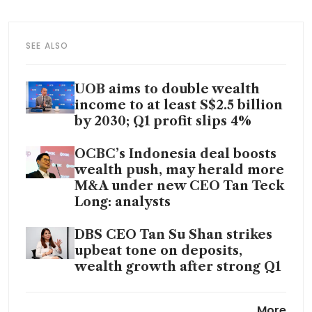
SEE ALSO
UOB aims to double wealth
income to at least S$2.5 billion
by 2030; Q1 profit slips 4%
OCBC’s Indonesia deal boosts
wealth push, may herald more
M&A under new CEO Tan Teck
Long: analysts
DBS CEO Tan Su Shan strikes
upbeat tone on deposits,
wealth growth after strong Q1
Safe-haven flows, no Q1 Fed
More