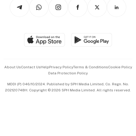
Podcasts
Arts & Design
Asean Business
Personal Subscription
BT Luxe
Global Enterprise
Group Subscription
Travel & Wellness
SGSME
Paid Press Release
Hospitality Partners
Advertise with Us
Events & Awards
About Us
Contact Us
Help
Privacy Policy
Terms & Conditions
Cookie Policy
Data Protection Policy
中文版 (beta)
MDDI (P) 046/10/2024. Published by SPH Media Limited, Co. Regn. No.
202120748H. Copyright © 2026 SPH Media Limited. All rights reserved.