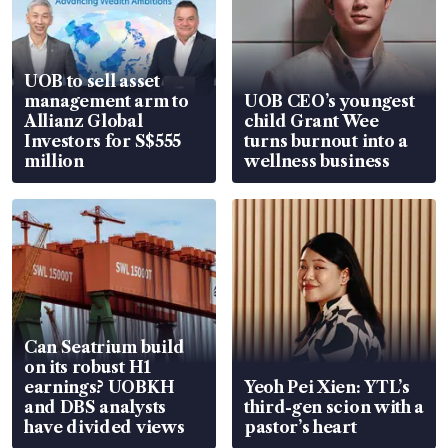
UOB to sell asset
management arm to
UOB CEO’s youngest
Allianz Global
child Grant Wee
Investors for S$555
turns burnout into a
million
wellness business
Can Seatrium build
on its robust H1
earnings? UOBKH
Yeoh Pei Xien: YTL’s
and DBS analysts
third-gen scion with a
have divided views
pastor’s heart