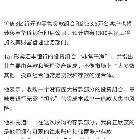
cut support positive earnings
outlook for DBS, OCBC, UOB:
analysts
价值3亿新元的零售贷款组合和约33.6万名客户也将
Singapore banks rival
转移至华侨银行印尼公司。预计约有1300名员工将
JPMorgan, Goldman Sachs in
加入其财富管理业务部门。
long-term shareholder
returns
Tan形容汇丰银行的投资组合“非常干净”，并指出
其主要由存款和管理资产组成，不像市场上“大多数
Shelving S$5 billion office
redevelopment plan proved
其他”投资组合通常是贷款和存款的混合体。
‘wise’ as geopolitical risks
mount: OCBC chairman
他表示，收购一个没有庞大贷款部分的投资组合，意
味着银行无需“担心”信贷成本或单一借款人集中风
OCBC ups ante on SME
险。
sustainability with S$25 billion
financing target
他补充道：“在这次收购的存款部分，我真正欣赏的
是他们拥有可观的往来账户和储蓄账户存款