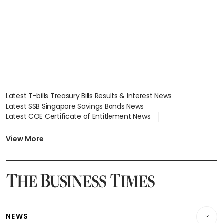
Latest T-bills Treasury Bills Results & Interest News
Latest SSB Singapore Savings Bonds News
Latest COE Certificate of Entitlement News
Latest Johor-Singapore SEZ News
Latest BTO Build To Order & Sales of Balance News
View More
Latest STI Straits Times Index News
Latest SGX Dividends, Share Price News
Latest Bonds Market News
Latest Singapore Stocks To Buy News
Latest Singapore Economy News
NEWS