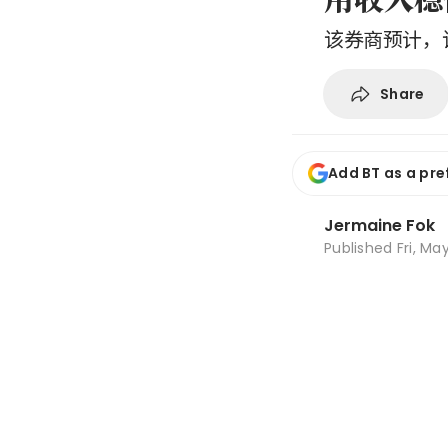
该券商预计，该
Share
Add BT as a pre
Jermaine Fok
Published
Fri, Ma