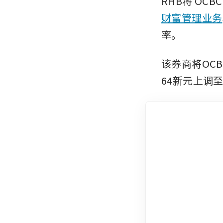
RHB将
OCBC
财富管理业务
率。 
该券商将OCB
64新元上调至