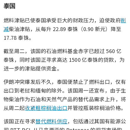
泰国
燃料津贴已使泰国承受巨大的财政压力，迫使政府
削
减
柴油津贴，从每升 22.89 泰铢（0.90 新元）降至 
17.78 泰铢。
截至周二，该国的石油燃料基金赤字已超过 560 亿
泰铢，同时该国正寻求高达 1500 亿泰铢的贷款，为
进一步的津贴提供资金。
伊朗冲突爆发后不久，泰国便禁止了燃料出口，仅有
出口到老挝和缅甸的除外。该国周一还宣布，由于生
物柴油作为石油和天然气产品的替代品需求上升，将
从周二起
收紧粗棕榈油出口
并管控瓶装棕榈油价格。
该国正在寻求
替代燃料供应
，包括通过其国有能源公
司 PTT PCL 从马来西亚的 Petronas 的现货市场购