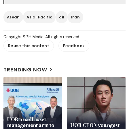
Asean
Asia-Pacific
oil
Iran
Copyright SPH Media. All rights reserved.
Reuse this content
Feedback
TRENDING NOW
UOB to sell asset
management arm to
UOB CEO’s youngest