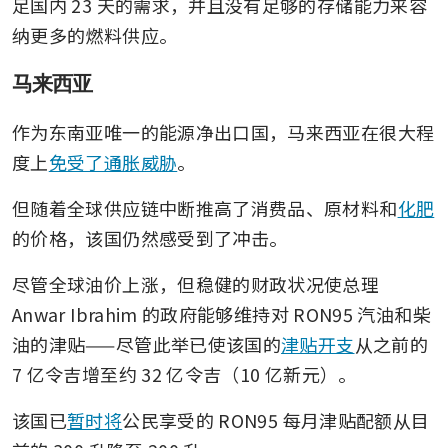
足国内 23 天的需求，并且没有足够的存储能力来容
纳更多的燃料供应。
马来西亚
作为东南亚唯一的能源净出口国，马来西亚在很大程
度上
免受了通胀威胁
。
但随着全球供应链中断推高了消费品、原材料和
化肥
的价格，该国仍然感受到了冲击。
尽管全球油价上涨，但稳健的财政状况使总理 
Anwar Ibrahim 的政府能够维持对 RON95 汽油和柴
油的津贴——尽管此举已使该国的
津贴开支
从之前的 
7 亿令吉增至约 32 亿令吉（10 亿新元）。
该国已
暂时将
公民享受的 RON95 每月津贴配额从目