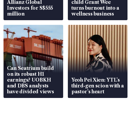
Allianz Global
child Grant Wee
Investors for S$555
turns burnout into a
million
wellness business
Can Seatrium build
on its robust H1
earnings? UOBKH
Yeoh Pei Xien: YTL’s
and DBS analysts
third-gen scion with a
have divided views
pastor’s heart