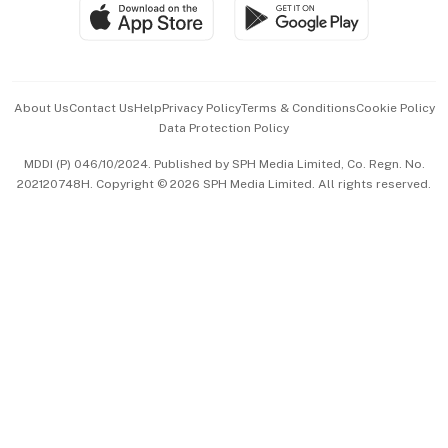
SGSME
Paid Press Release
Hospitality Partners
Advertise with Us
Events & Awards
About Us
Contact Us
Help
Privacy Policy
Terms & Conditions
Cookie Policy
Data Protection Policy
中文版 (beta)
MDDI (P) 046/10/2024. Published by SPH Media Limited, Co. Regn. No.
202120748H. Copyright © 2026 SPH Media Limited. All rights reserved.